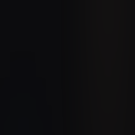
46 commerciaux
Libérés de la manipulation Excel
40-50%
Du temps récupéré
IA
Mapping automatique multi-format
Python
LLM
PostgreSQL
API REST