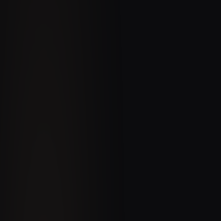
2016–2020
4 ans de service
Temps réel
Notifications commandes
Clé en main
Onboarding restaurateur