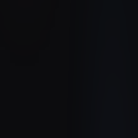
LifeScan
Reporting & Data
~1 sem./mois