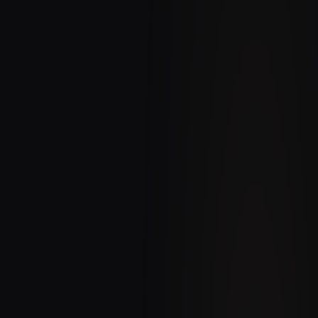
Facture entrante
Facture entrante
Nouvelle
Fournisseur
Acme Corp
Date
05/03/2026
Montant
4 250,00 €
N°
INV-2026-0847
LifeScan
Agrégation intelligente