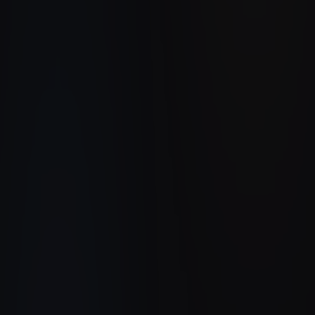
Jours → min
Résolution problèmes machine
Heures → min
Recherche maintenance
1 point d'entrée
Toute la doc interne