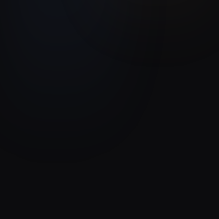
DSI
Day by Day