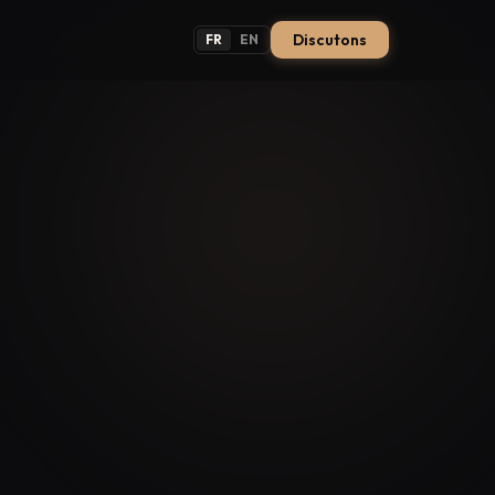
Discutons
FR
EN